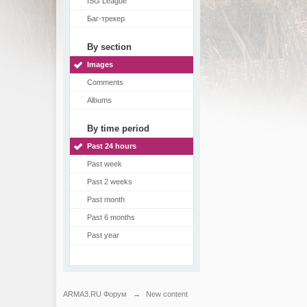
ISG League
Баг-трекер
By section
Images
Comments
Albums
By time period
Past 24 hours
Past week
Past 2 weeks
Past month
Past 6 months
Past year
ARMA3.RU Форум
→
New content