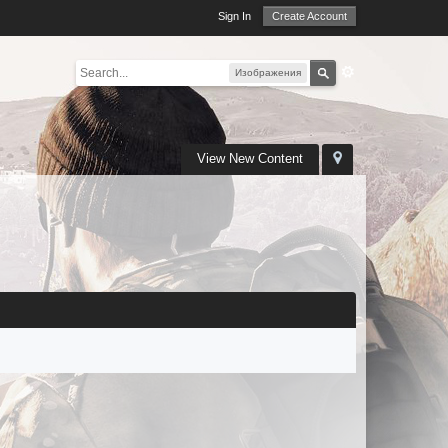
Sign In
Create Account
Изображения
View New Content