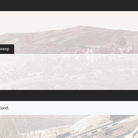
рекер
found.