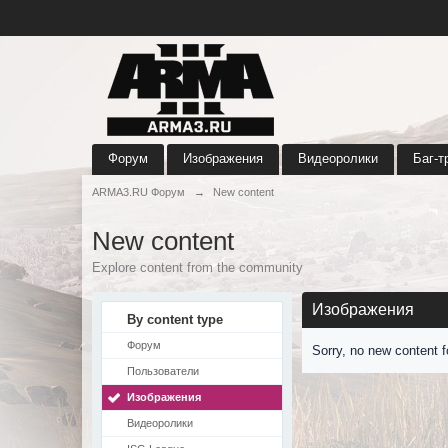
Форум
Изображения
Видеоролики
Баг-т
ARMA3.RU Форум
→
New content
New content
Explore content from the community
Изображения
By content type
Форум
Sorry, no new content 
Пользователи
Изображения
Видеоролики