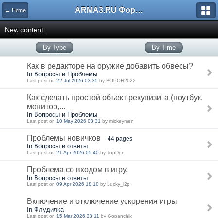
ARMA3.RU Форум
← Home
New content
By Type
By Time
Как в редакторе на оружие добавить обвесы?
In Вопросы и Проблемы
Last post on
22 Jul 2026 03:35
by BOPOH2022
Как сделать простой объект рекувизита (ноутбук,
монитор,...
In Вопросы и Проблемы
Last post on
10 May 2026 03:31
by mickeymen
Проблемы новичков
44 pages
In Вопросы и ответы
Last post on
21 Apr 2026 05:40
by TopDen
Проблема со входом в игру.
In Вопросы и ответы
Last post on
09 Apr 2026 18:10
by Lucky_l2p
Включение и отключение ускорения игры
In Флудилка
Last post on
15 Mar 2026 23:11
by Gopanchik