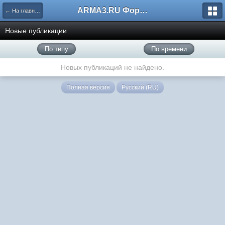
ARMA3.RU Форум
← На главную
Новые публикации
По типу
По времени
Новых публикаций не найдено.
Полная версия
Русский (RU)