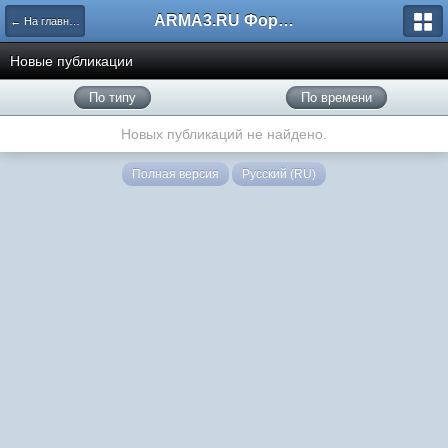
ARMA3.RU Форум
← На главную
Новые публикации
По типу
По времени
Новых публикаций не найдено.
Полная версия
Русский (RU)