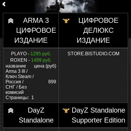
ARMA 3
ЦИФРОВОЕ
ЦИФРОВОЕ
ДЕЛЮКС
ИЗДАНИЕ
ИЗДАНИЕ
PLAYO -
1295 руб.
STORE.BISTUDIO.COM
ROXEN -
1499 руб.
название
цена (руб)
Arma 3 III /
Ключ Steam /
Россия /
899
СНГ / Без
комисий
Страницы:
1
DayZ
DayZ Standalone
Standalone
Supporter Edition