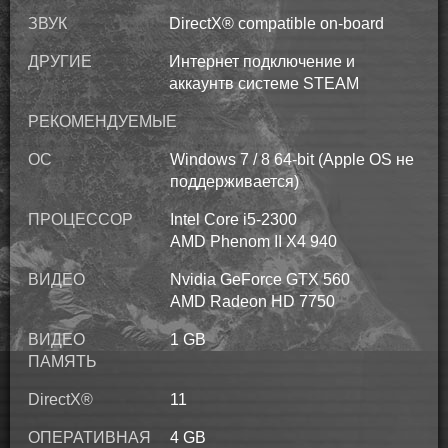
ЗВУК
DirectX® compatible on-board
ДРУГИЕ
Интернет подключение и
аккаунтв системе STEAM
РЕКОМЕНДУЕМЫЕ
ОС
Windows 7 / 8 64-bit (Apple OS не
поддерживается)
ПРОЦЕССОР
Intel Core i5-2300
AMD Phenom II X4 940
ВИДЕО
Nvidia GeForce GTX 560
AMD Radeon HD 7750
ВИДЕО
1 GB
ПАМЯТЬ
DirectX®
11
ОПЕРАТИВНАЯ
4 GB